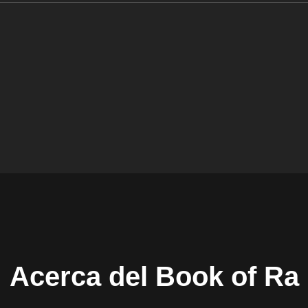
ancias
Acerca del Book of Ra