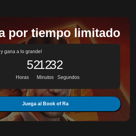
a por tiempo limitado
 y gana a lo grande!
52
12
30
Horas
Minutos
Segundos
Juega al Book of Ra