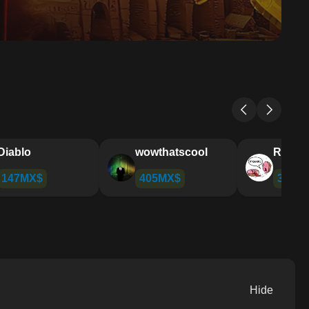
Craniax
Diablo
wowth
315MX$
147MX$
405M
Hide