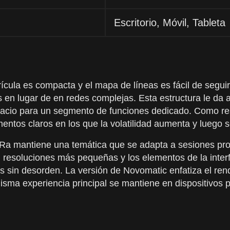
Escritorio, Móvil, Tableta
ícula es compacta y el mapa de líneas es fácil de seguir
 en lugar de en redes complejas. Esta estructura le da 
acio para un segmento de funciones dedicado. Como resul
ntos claros en los que la volatilidad aumenta y luego 
Ra mantiene una temática que se adapta a sesiones prol
n resoluciones más pequeñas y los elementos de la inter
s sin desorden. La versión de Novomatic enfatiza el rend
isma experiencia principal se mantiene en dispositivos p