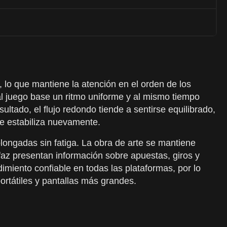
, lo que mantiene la atención en el orden de los
al juego base un ritmo uniforme y al mismo tiempo
tado, el flujo redondo tiende a sentirse equilibrado,
se estabiliza nuevamente.
ongadas sin fatiga. La obra de arte se mantiene
faz presentan información sobre apuestas, giros y
imiento confiable en todas las plataformas, por lo
ortátiles y pantallas más grandes.