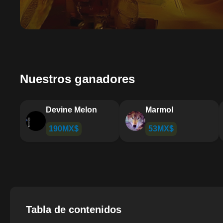
Nuestros ganadores
Albus
Devine Melon
296MX$
190MX$
Tabla de contenidos