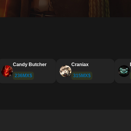
Marmol
Candy Butcher
53MX$
236MX$