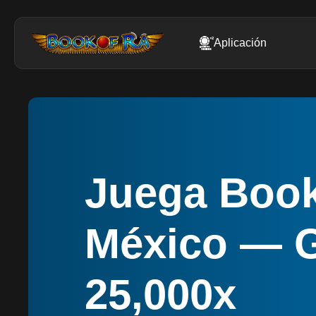
Aplicación
Juega Book
México — G
25,000x